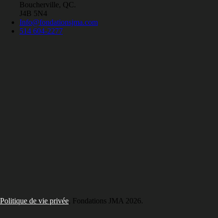
Boucherville, QC.
J4B 5N4
Info@fondationsjma.com
514 604-2277
Politique de vie privée
, Fondations JMA
2026.