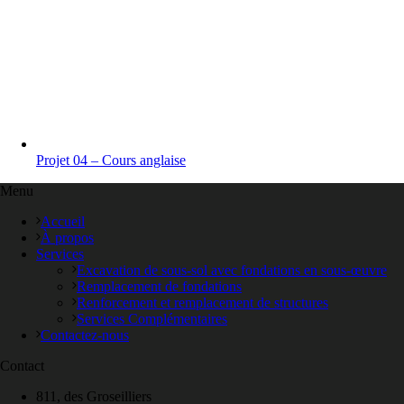
Projet 04 – Cours anglaise
Menu
Accueil
À propos
Services
Excavation de sous-sol avec fondations en sous-œuvre
Remplacement de fondations
Renforcement et remplacement de structures
Services Complémentaires
Contactez-nous
Contact
811, des Groseilliers